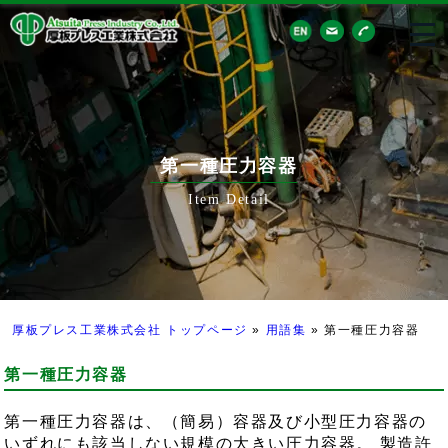
第一種圧力容器
Item Detail
厚板プレス工業株式会社 トップページ
»
用語集
»
第一種圧力容器
第一種圧力容器
第一種圧力容器は、（簡易）容器及び小型圧力容器の
いずれにも該当しない規模の大きい圧力容器。 製造許