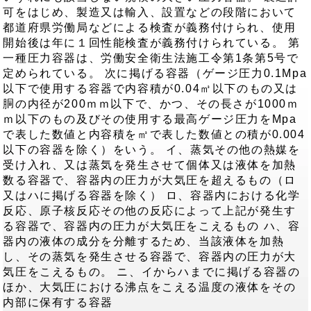
可をはじめ、製造又は輸入、設置などの段階において
都道府県労働局などによる検査が義務付けられ、使用
開始後は年に１回性能検査が義務付けられている。 第
一種圧力容器は、労働安全衛生法施工令第1条第5号で
定められている。 次に掲げる容器（ゲージ圧力0.1Mpa
以下で使用する容器で内容積が0.04㎥以下のもの又は
胴の内径が200ｍｍ以下で、かつ、その長さが1000ｍ
ｍ以下のもの及びその使用する最高ゲージ圧力をMpa
で表した数値と内容積を㎥で表した数値との積が0.004
以下の容器を除く）をいう。 イ、蒸気その他の熱媒を
受け入れ、又は蒸気を発生させて個体又は液体を加熱
数る容器で、容器内の圧力が大気圧を超えるもの（ロ
又はハに掲げる容器を除く） ロ、容器内における化学
反応、原子核反応その他の反応によって上記が発生す
る容器で、容器内の圧力が大気圧をこえるもの ハ、容
器内の液体の成分を分離するため、当該液体を加熱
し、その蒸気を発生させる容器で、容器内の圧力が大
気圧をこえるもの。 ニ、イからハまでに掲げる容器の
ほか、大気圧における沸点をこえる温度の液体をその
内部に保有する容器