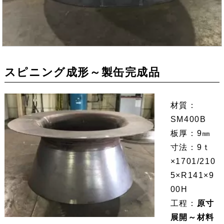
スピニング成形～製缶完成品
材質：
SM400B
板厚：9㎜
寸法：9ｔ
×1701/210
5×R141×9
00H
工程：
原寸
展開～材料