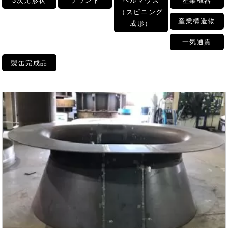
3次元形状
プラント
ベルマウス
産業機器
（スピニング
産業構造物
成形）
一気通貫
製缶完成品