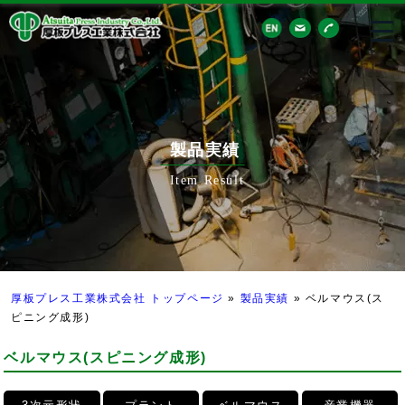
製品実績
Item Result
厚板プレス工業株式会社 トップページ
»
製品実績
»
ベルマウス(ス
ピニング成形)
ベルマウス(スピニング成形)