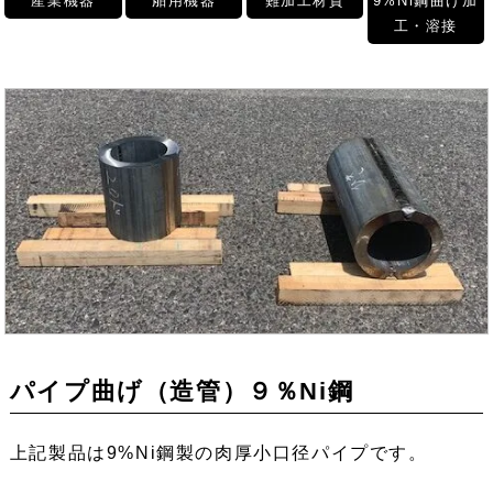
産業機器
舶用機器
難加工材質
9%Ni鋼曲げ加
工・溶接
パイプ曲げ（造管）９％Ni鋼
上記製品は9%Ni鋼製の肉厚小口径パイプです。