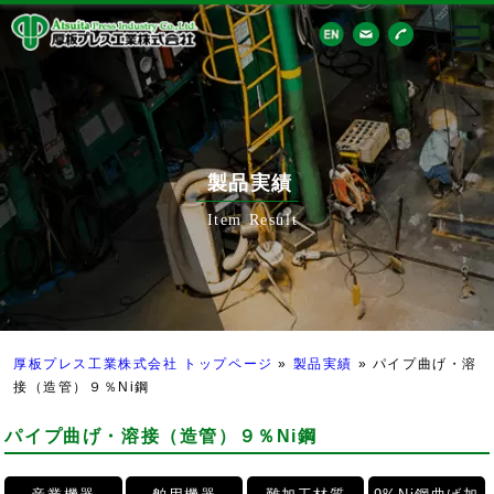
製品実績
Item Result
厚板プレス工業株式会社 トップページ
»
製品実績
»
パイプ曲げ・溶
接（造管）９％Ni鋼
パイプ曲げ・溶接（造管）９％Ni鋼