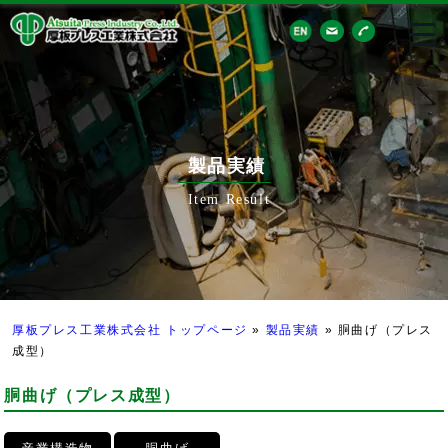
製品実績
Item Result
厚板プレス工業株式会社 トップページ
»
製品実績
»
胴曲げ（プレス
成型）
胴曲げ（プレス成型）