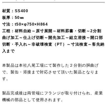
材質：SS400
板厚：50㎜
寸法：t50×φ750×H864
工程：材料自給～原寸展開～材料罫書・切断～2分割
曲げ加工～仕上げ切断～開先加工
～組立溶接
～開口部
切断・手入れ～非破壊検査（PT）～寸法検査～客先納
入まで
本製品は本社八尾工場にて製作した２分割の胴曲げ
で、製缶・溶接まで対応させて頂いた製品となりま
す。
製品完成後は両管端にフランジが取り付けられ、産業
機械の部品として使用されます。