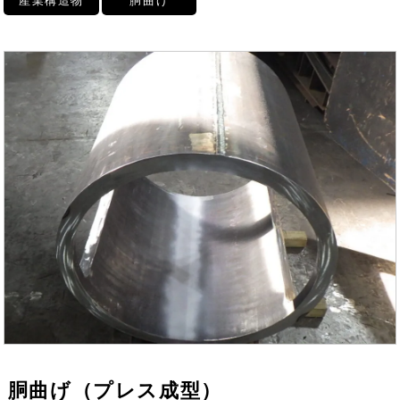
産業構造物
胴曲げ
胴曲げ（プレス成型）