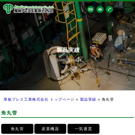
製品実績
Item Result
厚板プレス工業株式会社 トップページ
»
製品実績
»
角丸管
角丸管
角丸管
産業機器
一気通貫