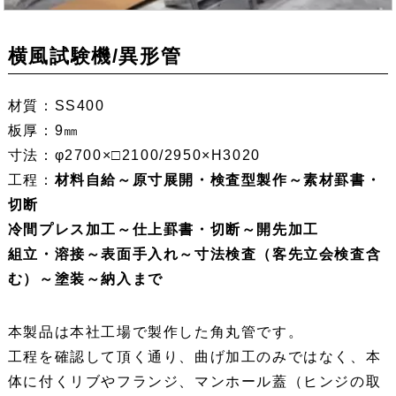
横風試験機/異形管
材質：SS400
板厚：9㎜
寸法：φ2700×□2100/2950×H3020
工程：
材料自給～原寸展開・検査型製作～素材罫書・
切断
冷間プレス加工～仕上罫書・切断～開先加工
組立・溶接～表面手入れ～寸法検査（客先立会検査含
む）～塗装～納入まで
本製品は本社工場で製作した角丸管です。
工程を確認して頂く通り、曲げ加工のみではなく、本
体に付くリブやフランジ、マンホール蓋（ヒンジの取