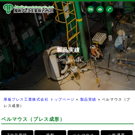
製品実績
Item Result
厚板プレス工業株式会社 トップページ
»
製品実績
»
ベルマウス（プ
レス成形）
ベルマウス（プレス成形）