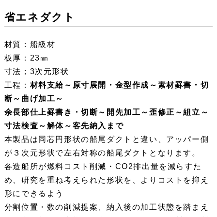
省エネダクト
材質：船級材
板厚：23㎜
寸法；3次元形状
工程：
材料支給～原寸展開・金型作成～素材罫書・切
断～曲げ加工～
余長部仕上罫書き・切断～開先加工～歪修正～組立～
寸法検査～解体～客先納入まで
本製品は同芯円形状の船尾ダクトと違い、アッパー側
が３次元形状で左右対称の船尾ダクトとなります。
各造船所が燃料コスト削減・CO2排出量を減らすた
め、研究を重ね考えられた形状を、よりコストを抑え
形にできるよう
分割位置・数の削減提案、納入後の加工状態を踏まえ