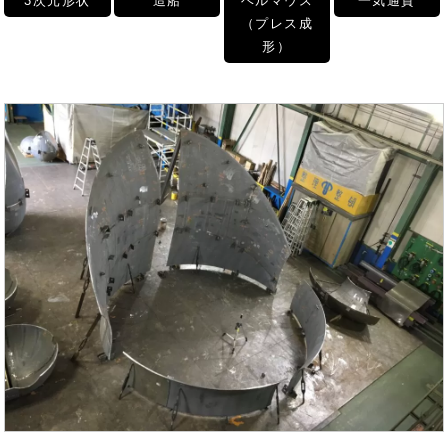
3次元形状
造船
ベルマウス
一気通貫
（プレス成
形）