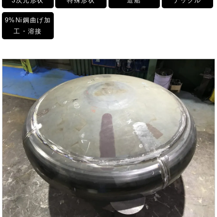
3次元形状
特殊形状
造船
ナックル
9%Ni鋼曲げ加
工・溶接