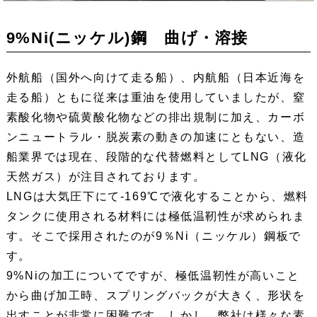
9%Ni(ニッケル)鋼 曲げ・溶接
外航船（国外へ向けて走る船）、内航船（日本近海を
走る船）ともに従来は重油を使用していましたが、窒
素酸化物や硫黄酸化物などの排出規制に加え、カーボ
ンニュートラル・脱炭素の動きの加速にともない、造
船業界では現在、段階的な代替燃料としてLNG（液化
天然ガス）が注目されております。
LNGは大気圧下にて-169℃で液化することから、燃料
タンクに使用される材料には極低温靭性が求められま
す。そこで採用されたのが9％Ni（ニッケル）鋼板で
す。
9%Niの加工についてですが、極低温靭性が高いこと
から曲げ加工時、スプリングバックが大きく、形状を
出すことが非常に困難です。しかし、弊社は様々な素