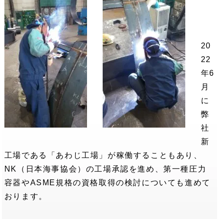
20
22
年6
月
に
弊
社
新
工場である「あわじ工場」が稼働することもあり、
NK（日本海事協会）の工場承認を進め、第一種圧力
容器やASME規格の資格取得の検討についても進めて
おります。