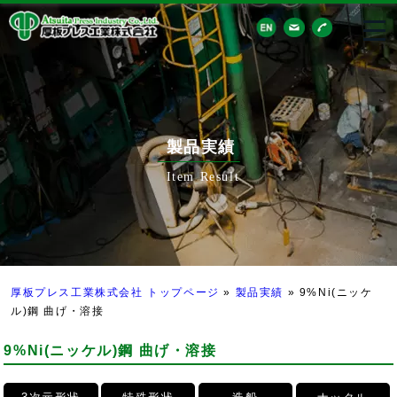
製品実績
Item Result
厚板プレス工業株式会社 トップページ
»
製品実績
»
9%Ni(ニッケ
ル)鋼 曲げ・溶接
9%Ni(ニッケル)鋼 曲げ・溶接