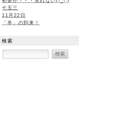
初夢が・・・見れない(-_-;)
七五三
11月22日
「冬」の到来！
検索