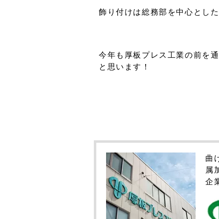
飾り付けは総務部を中心とし
今年も厚板プレス工業の前を
と思います！
曲
属
企