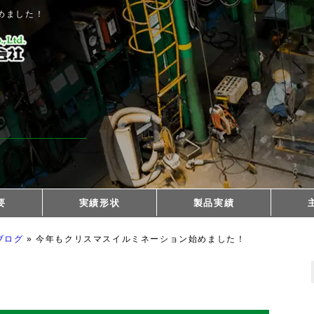
めました！
要
実績形状
製品実績
3次元形状
ブログ
»
今年もクリスマスイルミネーション始めました！
尽くす
特殊形状
分割鏡板
ナックル