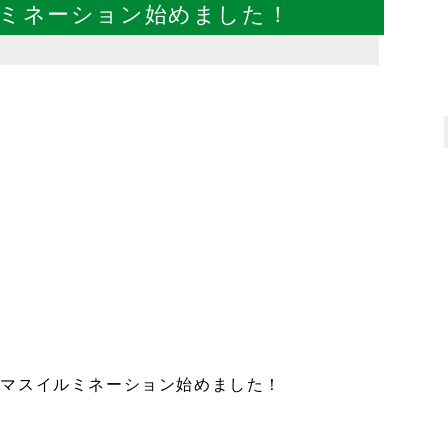
ミネーション始めました！
半球
(熱間成形)
分割半球
ベルマウス
(プレス成形)
ベルマウス
(スピニング成形)
特殊エルボ
エキスパンション
分技管
(Y字パイプ)
。
円錐・胴曲げ
角丸管
スマスイルミネーション始めました！
アルミ曲げ加工
9%Ni鋼曲げ加工・溶接