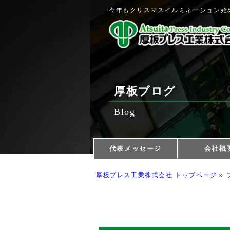
今年もクリスマスイルミネーション始
厚板ブログ
Blog
代表メッセージ
会社概
採用情報
厚板の匠たち
厚板プレス工業株式会社 トップページ
»
本業で社会に
品質管理
用語集