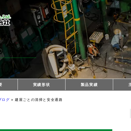
要
実績形状
製品実績
3次元形状
ブログ
»
建屋ごとの清掃と安全通路
尽くす
特殊形状
分割鏡板
ナックル