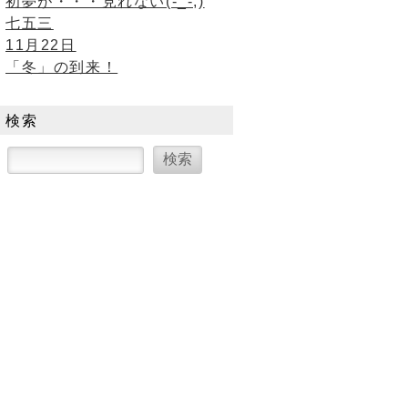
初夢が・・・見れない(-_-;)
七五三
11月22日
「冬」の到来！
検索