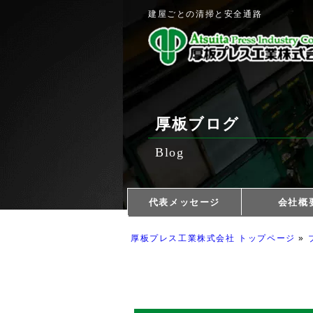
建屋ごとの清掃と安全通路
厚板ブログ
Blog
代表メッセージ
会社概
採用情報
厚板の匠たち
厚板プレス工業株式会社 トップページ
»
本業で社会に
品質管理
用語集