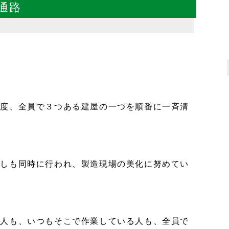
通路
半球
(熱間成形)
分割半球
ベルマウス
(プレス成形)
ベルマウス
(スピニング成形)
特殊エルボ
１度、全員で３つある建屋の一つを順番に一斉清
エキスパンション
分技管
(Y字パイプ)
円錐・胴曲げ
直しも同時に行われ、製造現場の美化に努めてい
角丸管
アルミ曲げ加工
9%Ni鋼曲げ加工・溶接
い人も、いつもそこで作業している人も、全員で