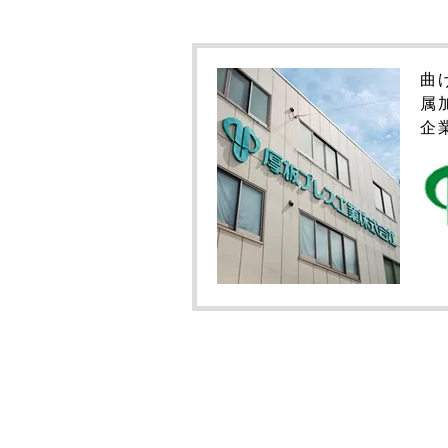
曲
属
企