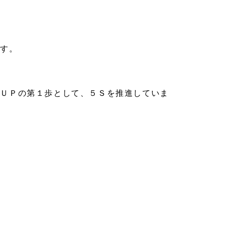
ます。
率ＵＰの第１歩として、５Ｓを推進していま