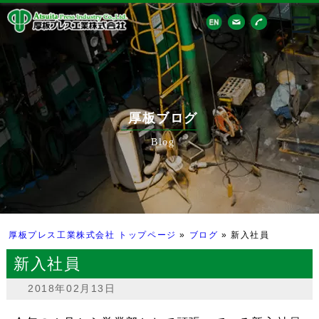
厚板ブログ
Blog
厚板プレス工業株式会社 トップページ
»
ブログ
»
新入社員
新入社員
2018年02月13日