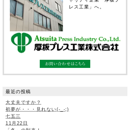
レス工業」へ。
最近の投稿
大丈夫ですか？
初夢が・・・見れない(-_-;)
七五三
11月22日